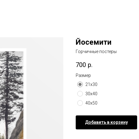
Йосемити
Горчичные постеры
700
р.
Размер
21х30
30х40
40х50
Добавить в корзину