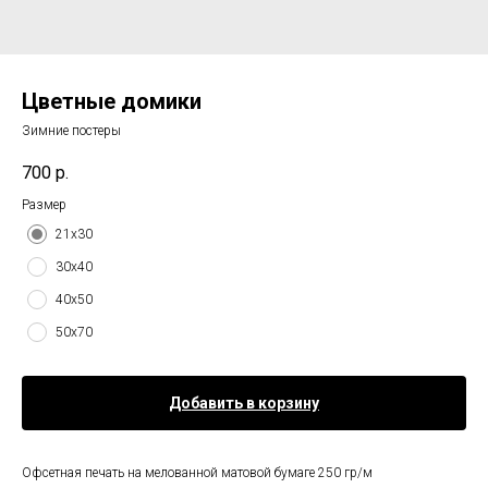
Цветные домики
Зимние постеры
700
р.
Размер
21х30
30х40
40х50
50х70
Добавить в корзину
Офсетная печать на мелованной матовой бумаге 250 гр/м