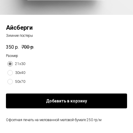
Айсберги
Зимние постеры
350
р.
700
р.
Размер
21х30
30х40
50х70
Добавить в корзину
Офсетная печать на мелованной матовой бумаге 250 гр/м