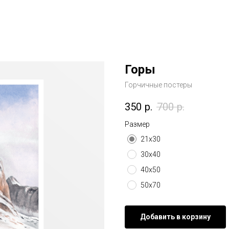
Горы
Горчичные постеры
350
р.
700
р.
Размер
21х30
30х40
40х50
50х70
Добавить в корзину