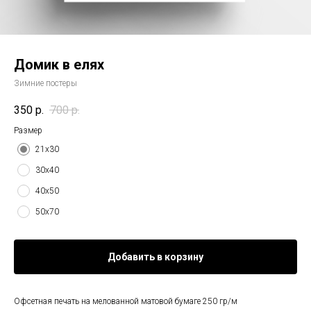
Домик в елях
Зимние постеры
350
р.
700
р.
Размер
21х30
30х40
40х50
50х70
Добавить в корзину
Офсетная печать на мелованной матовой бумаге 250 гр/м